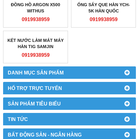
ĐỒNG HỒ ARGON X500
ỐNG SẤY QUE HÀN YCH-
WITHUS
5K HÀN QUỐC
0919938959
0919938959
KÉT NƯỚC LÀM MÁT MÁY
HÀN TIG SAMJIN
0919938959
DANH MỤC SẢN PHẨM
HỔ TRỢ TRỰC TUYẾN