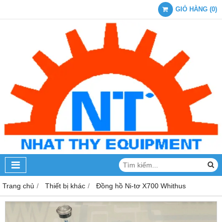
GIỎ HÀNG
(
0
)
Trang chủ
Thiết bị khác
Đồng hồ Ni-tơ X700 Whithus