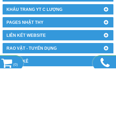
SẢN PHẨM TIÊU BIỂU
TIN TỨC
BẤT ĐỘNG SẢN - NGÂN HÀNG
KHẨU TRANG YT C LƯỢNG
PAGES NHẬT THY
(
0
)
LIÊN KẾT WEBSITE
RAO VẶT - TUYỂN DỤNG
THỐNG KÊ
CÔNG TY TNHH THIẾT BỊ NHẬT THY
MST: 0316339374