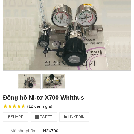
Đồng hồ Ni-tơ X700 Whithus
(
12
đánh giá
)
SHARE
TWEET
LINKEDIN
Mã sản phẩm :
N2X700