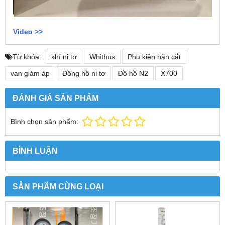
Video >>
Từ khóa:
khí ni tơ
Whithus
Phụ kiện hàn cắt
van giảm áp
Đồng hồ ni tơ
Đồ hồ N2
X700
ĐÁNH GIÁ SẢN PHẨM
Bình chọn sản phẩm:
BÌNH LUẬN
SẢN PHẨM CÙNG LOẠI