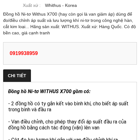
Xuất xứ :
Whithus - Korea
Đồng hồ Ni-tơ Withus X700 (hay còn gọi là van giảm áp) dùng để
đo/điều chỉnh áp suất và lưu lượng khí ni-tơ trong công nghệ hàn,
cắt kim loại... Hãng sản xuất: WITHUS. Xuất xứ: Hàng Quốc. Có độ
bền cao, giá cạnh tranh
0919938959
CHI TIẾT
Đồng hồ Ni-tơ WITHUS X700 gồm có:
- 2 đồng hồ có ty gắn kết vào bình khí, cho biết áp suất
trong bình và đầu ra
- Van điều chỉnh, cho phép thay đổi áp suất đầu ra của
đồng hồ bằng cách tác động (vặn) lên van
- Cột đo lưu lượng khí gắn với van điều chỉnh khí ra