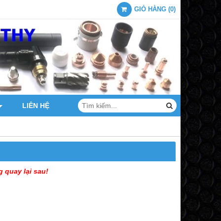
GIỎ HÀNG
(
0
)
LIÊN HỆ
g quay lại sau!