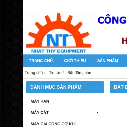
TRANG CHỦ
GIỚI THIỆU
SẢN PHẨM
Trang chủ
Tin tức
Bất động sản
DANH MỤC SẢN PHẨM
BẤT 
MÁY HÀN
MÁY CẮT
MÁY GIA CÔNG CƠ KHÍ