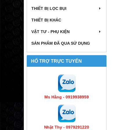
THIẾT BỊ LỌC BỤI
THIẾT BỊ KHÁC
VẬT TƯ - PHỤ KIỆN
SẢN PHẨM ĐÃ QUA SỬ DỤNG
HỔ TRỢ TRỰC TUYẾN
Ms Hằng - 0919938959
Nhật Thy - 0979291220