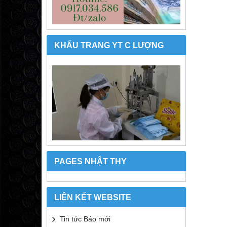
KHẨU TRANG YT C LƯỢNG
PAGES NHẬT THY
LIÊN KẾT WEBSITE
Tin tức Báo mới