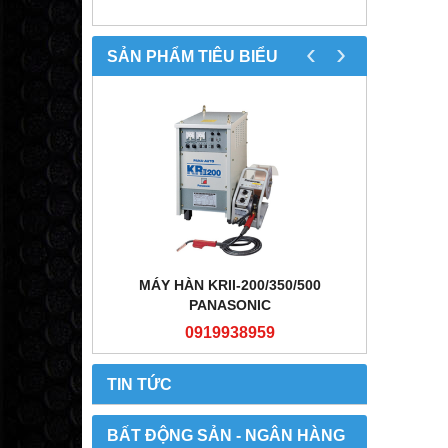
‹
›
SẢN PHẨM TIÊU BIỂU
350/500
MÁY HÀN KRII-200/350/500
MÁY 
PANASONIC
9
0919938959
TIN TỨC
BẤT ĐỘNG SẢN - NGÂN HÀNG