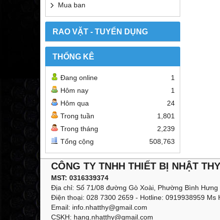
Mua ban
RAO VẶT - TUYỂN DỤNG
THỐNG KÊ
Đang online
1
Hôm nay
1
Hôm qua
24
Trong tuần
1,801
Trong tháng
2,239
Tổng cộng
508,763
CÔNG TY TNHH THIẾT BỊ NHẬT TH
MST: 0316339374
Địa chỉ: Số 71/08 đường Gò Xoài, Phường Bình Hưng
Điện thoại: 028 7300 2659 - Hotline: 0919938959 Ms
Email: info.nhatthy@gmail.com
CSKH: hang.nhatthy@gmail.com