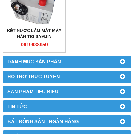
KÉT NƯỚC LÀM MÁT MÁY
HÀN TIG SAMJIN
0919938959
DANH MỤC SẢN PHẨM
HỔ TRỢ TRỰC TUYẾN
SẢN PHẨM TIÊU BIỂU
TIN TỨC
BẤT ĐỘNG SẢN - NGÂN HÀNG