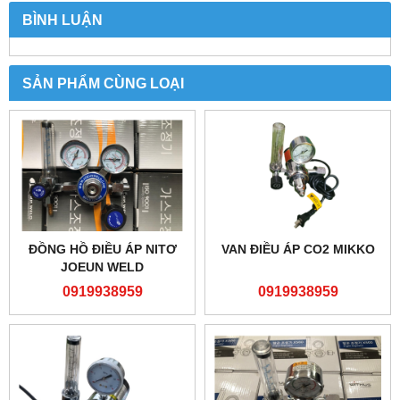
BÌNH LUẬN
SẢN PHẨM CÙNG LOẠI
ĐỒNG HỒ ĐIỀU ÁP NITƠ
VAN ĐIỀU ÁP CO2 MIKKO
JOEUN WELD
0919938959
0919938959