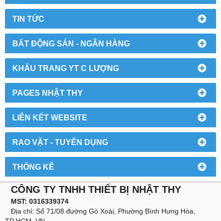
TIN TỨC
BẤT ĐỘNG SẢN - NGÂN HÀNG
KHẨU TRANG YT C LƯỢNG
PAGES NHẬT THY
LIÊN KẾT WEBSITE
RAO VẶT - TUYỂN DỤNG
THỐNG KÊ
CÔNG TY TNHH THIẾT BỊ NHẬT THY
MST: 0316339374
Địa chỉ: Số 71/08 đường Gò Xoài, Phường Bình Hưng Hòa,
TP HCM, VN