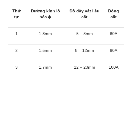
Thứ
Đường kính lỗ
Độ dày vật liệu
Dòng
tự
béc
ϕ
cắt
cắt
1
1.3mm
5 – 8mm
60A
2
1.5mm
8 – 12mm
80A
3
1.7mm
12 – 20mm
100A