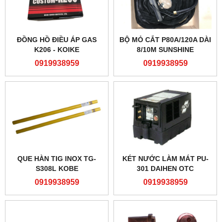
ĐỒNG HỒ ĐIỀU ÁP GAS
BỘ MỎ CẮT P80A/120A DÀI
K206 - KOIKE
8/10M SUNSHINE
0919938959
0919938959
QUE HÀN TIG INOX TG-
KÉT NƯỚC LÀM MÁT PU-
S308L KOBE
301 DAIHEN OTC
0919938959
0919938959