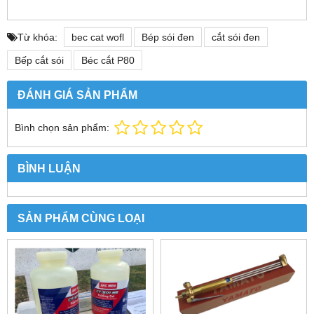
Từ khóa:
bec cat wofl
Bép sói đen
cắt sói đen
Bếp cắt sói
Béc cắt P80
ĐÁNH GIÁ SẢN PHẨM
Bình chọn sản phẩm:
BÌNH LUẬN
SẢN PHẨM CÙNG LOẠI