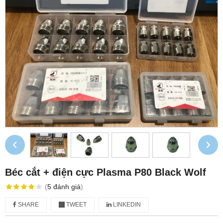
‹
›
Béc cắt + điện cực Plasma P80 Black Wolf
(
5
đánh giá
)
SHARE
TWEET
LINKEDIN