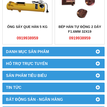
ỐNG SẤY QUE HÀN 5 KG
BÉP HÀN TỰ ĐỘNG 2 DÂY
F1.6MM 32X19
0919938959
0919938959
DANH MỤC SẢN PHẨM
HỔ TRỢ TRỰC TUYẾN
SẢN PHẨM TIÊU BIỂU
TIN TỨC
BẤT ĐỘNG SẢN - NGÂN HÀNG