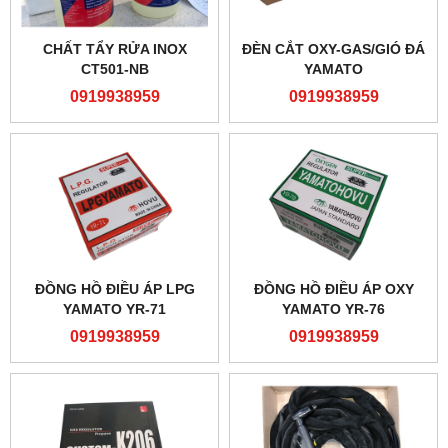
CHẤT TẨY RỬA INOX
ĐÈN CẮT OXY-GAS/GIÓ ĐÁ
CT501-NB
YAMATO
0919938959
0919938959
ĐỒNG HỒ ĐIỀU ÁP LPG
ĐỒNG HỒ ĐIỀU ÁP OXY
YAMATO YR-71
YAMATO YR-76
0919938959
0919938959